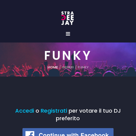
FUNKY
HOME
/
GENERI
/
FUNKY
Accedi
o
Registrati
per votare il tuo DJ
preferito